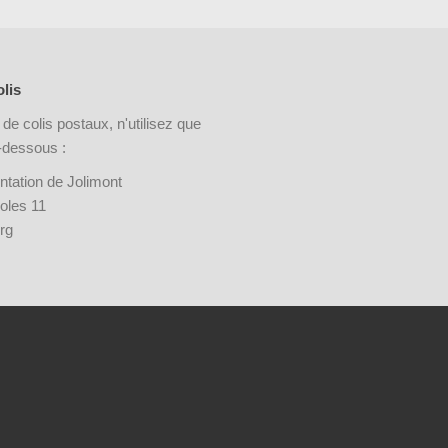
lis
 de colis postaux, n'utilisez que
i-dessous :
ntation de Jolimont
oles 11
rg