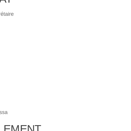
étaire
issa
LEMENT