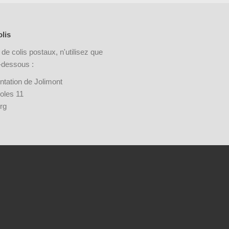
lis
 de colis postaux, n'utilisez que
i-dessous :
ntation de Jolimont
oles 11
rg