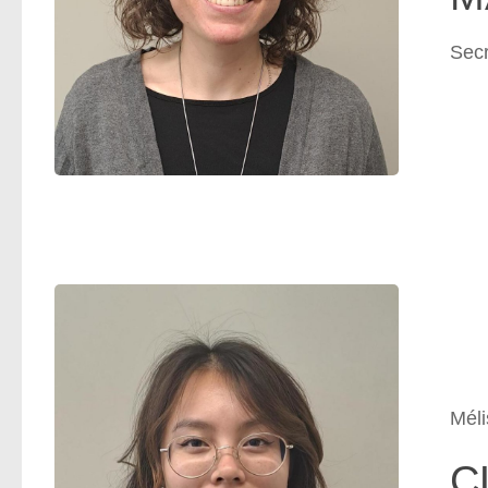
Secr
Mél
C