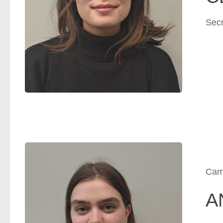
Secr
Cami
A