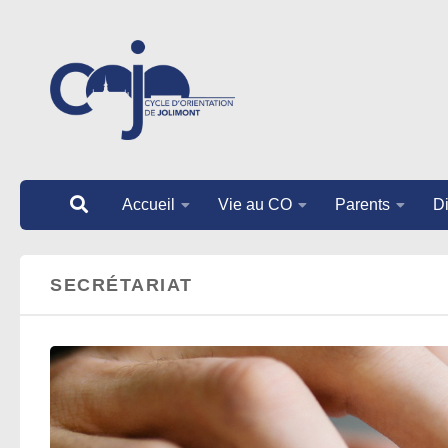
Au dessous du contenu
Accueil
Vie au CO
Parents
Di
SECRÉTARIAT