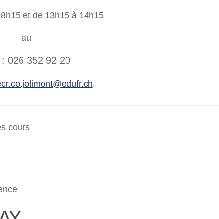
08h15 et de 13h15 à 14h15
au
. : 026 352 92 20
cr.co.jolimont@edufr.ch
es cours
rence
AY