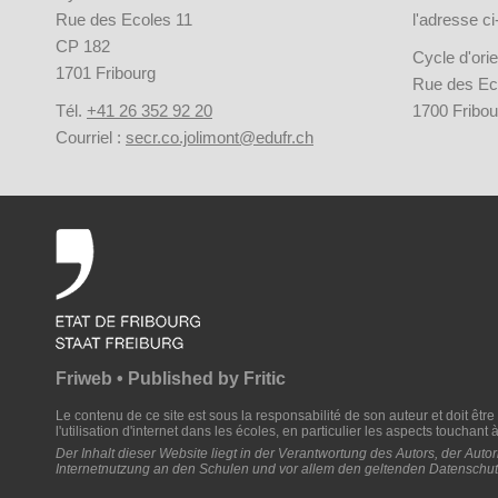
Rue des Ecoles 11
l'adresse c
CP 182
Cycle d'orie
1701 Fribourg
Rue des Ec
Tél.
+41 26 352 92 20
1700 Fribou
Courriel :
secr.co.jolimont@edufr.ch