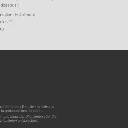
i-dessous :
ntation de Jolimont
oles 11
rg